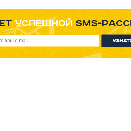
рет
успешной
sms-расс
Узнат