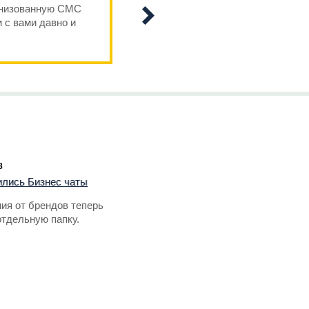
анизованную СМС
Пресс-центр Петербургского ме
 с вами давно и
экономического Форума выража
благодарность команде компани
содействие в организации...
8
вились Бизнес чаты
ия от брендов теперь
отдельную папку.