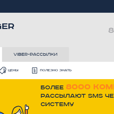
GER
8
viber-рассылки
Цены
Полезно знать
8000 ком
Более
рассылают SMS че
систему