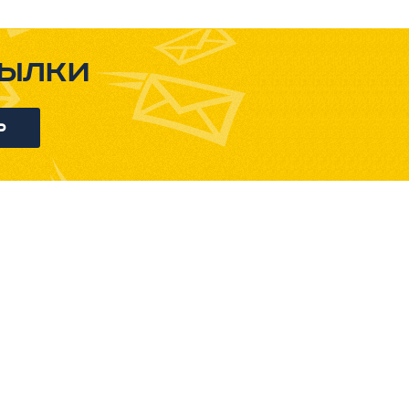
ылки
ь