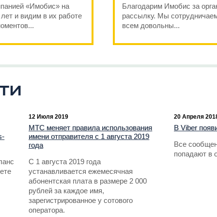
панией «Имобис» на
Благодарим Имобис за орг
лет и видим в их работе
рассылку. Мы сотрудничаем
оментов...
всем довольны...
ти
12 Июля 2019
20 Апреля 201
МТС меняет правила использования
В Viber поя
s-
имени отправителя с 1 августа 2019
Все сообщен
года
попадают в 
ланс
С 1 августа 2019 года
ете
устанавливается ежемесячная
абонентская плата в размере 2 000
рублей за каждое имя,
зарегистрированное у сотового
оператора.