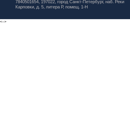
7840501654, 197022, город Санкт-Петербург, наб. Реки
Карповки, д. 5, литера Р, помещ. 1-Н
<-->